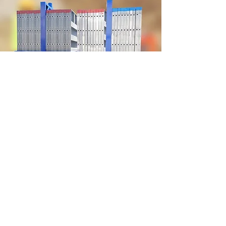
Patrón de 6-12 agujeros
Los agujeros prediseñados provistos a 6 "del
fondo y 12" a partir de entonces, son el
estándar en la mayoría de las formas de
concreto de aluminio.